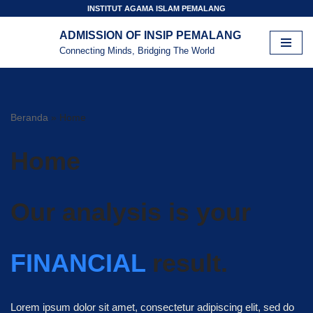
INSTITUT AGAMA ISLAM PEMALANG
ADMISSION OF INSIP PEMALANG
Lompat
Connecting Minds, Bridging The World
ke
konten
Beranda
»
Home
Home
Our analysis is your
FINANCIAL
result.
Lorem ipsum dolor sit amet, consectetur adipiscing elit, sed do