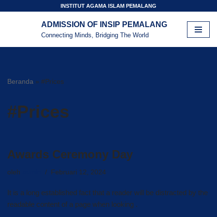
INSTITUT AGAMA ISLAM PEMALANG
ADMISSION OF INSIP PEMALANG
Lompat
Connecting Minds, Bridging The World
ke
konten
Beranda
»
#Prices
#Prices
Awards Ceremony Day
oleh
admin
Februari 12, 2024
It is a long established fact that a reader will be distracted by the
readable content of a page when looking .